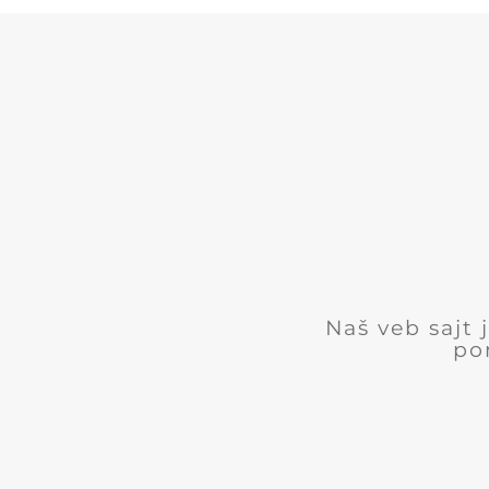
Naš veb sajt
po