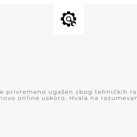
 je privremeno ugašen zbog tehničkih r
novo online uskoro. Hvala na razumevan