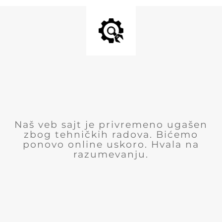
Naš veb sajt je privremeno ugašen
zbog tehničkih radova. Bićemo
ponovo online uskoro. Hvala na
razumevanju.