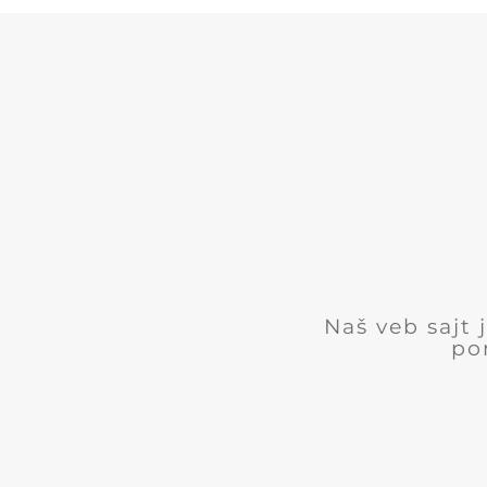
Naš veb sajt
po