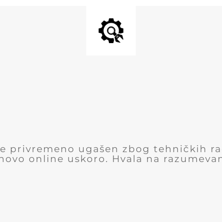
 je privremeno ugašen zbog tehničkih r
novo online uskoro. Hvala na razumevan