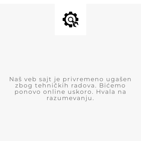
Naš veb sajt je privremeno ugašen
zbog tehničkih radova. Bićemo
ponovo online uskoro. Hvala na
razumevanju.