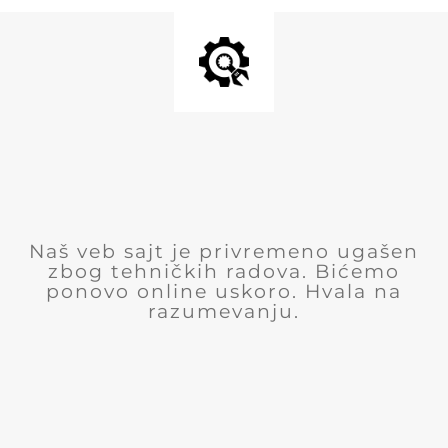
Naš veb sajt je privremeno ugašen
zbog tehničkih radova. Bićemo
ponovo online uskoro. Hvala na
razumevanju.