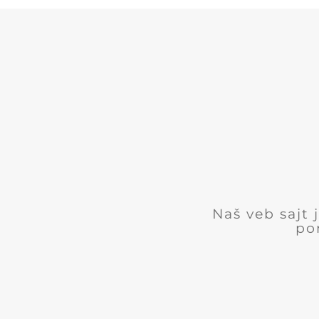
Naš veb sajt
po