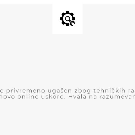
 je privremeno ugašen zbog tehničkih r
novo online uskoro. Hvala na razumevan