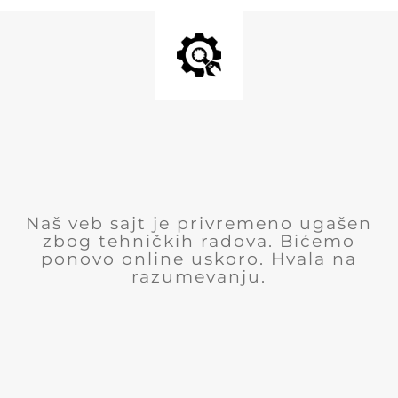
Naš veb sajt je privremeno ugašen
zbog tehničkih radova. Bićemo
ponovo online uskoro. Hvala na
razumevanju.