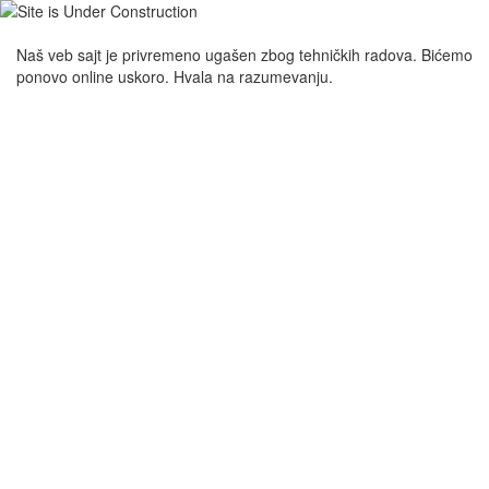
Naš veb sajt je privremeno ugašen zbog tehničkih radova. Bićemo
ponovo online uskoro. Hvala na razumevanju.