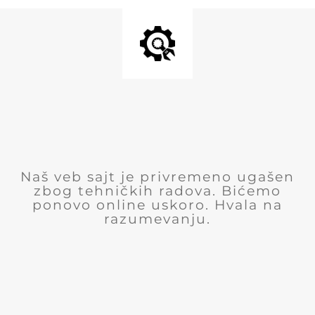
Naš veb sajt je privremeno ugašen
zbog tehničkih radova. Bićemo
ponovo online uskoro. Hvala na
razumevanju.