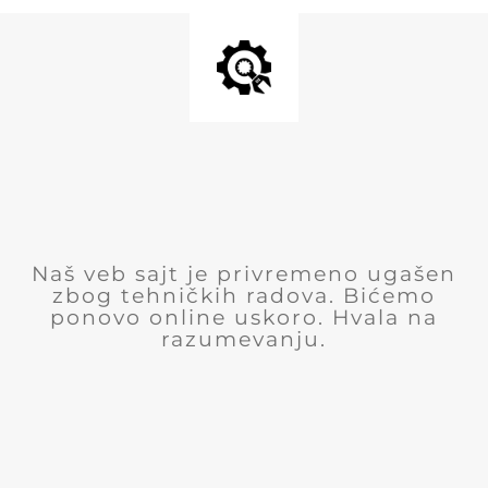
Naš veb sajt je privremeno ugašen
zbog tehničkih radova. Bićemo
ponovo online uskoro. Hvala na
razumevanju.