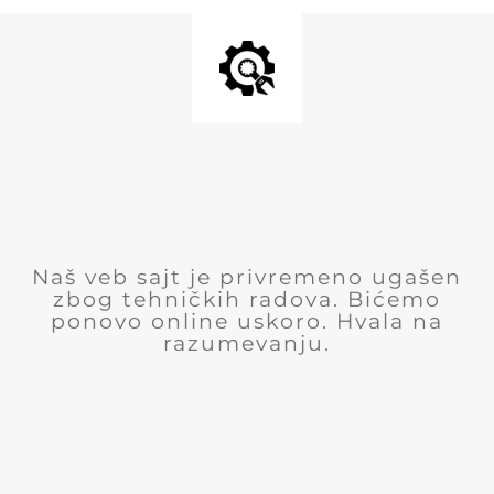
Naš veb sajt je privremeno ugašen
zbog tehničkih radova. Bićemo
ponovo online uskoro. Hvala na
razumevanju.