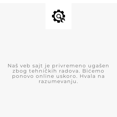
Naš veb sajt je privremeno ugašen
zbog tehničkih radova. Bićemo
ponovo online uskoro. Hvala na
razumevanju.