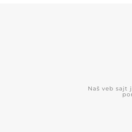
Naš veb sajt
po