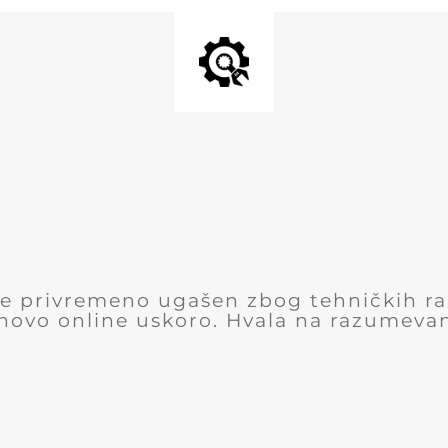
 je privremeno ugašen zbog tehničkih r
novo online uskoro. Hvala na razumevan