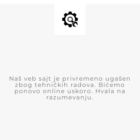
Naš veb sajt je privremeno ugašen
zbog tehničkih radova. Bićemo
ponovo online uskoro. Hvala na
razumevanju.