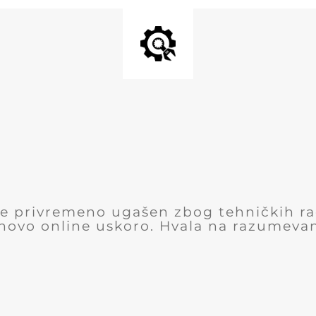
 je privremeno ugašen zbog tehničkih r
novo online uskoro. Hvala na razumevan