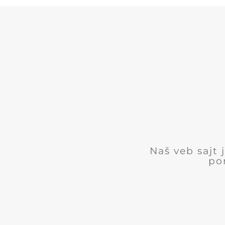
Naš veb sajt
po