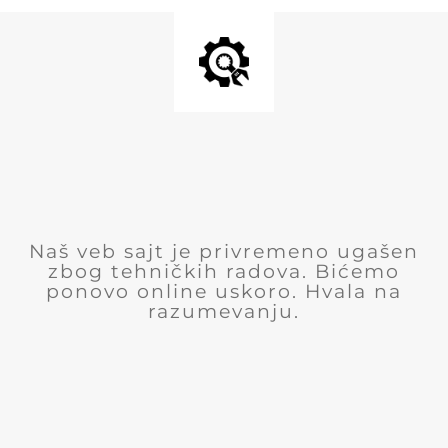
Naš veb sajt je privremeno ugašen
zbog tehničkih radova. Bićemo
ponovo online uskoro. Hvala na
razumevanju.