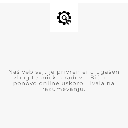
Naš veb sajt je privremeno ugašen
zbog tehničkih radova. Bićemo
ponovo online uskoro. Hvala na
razumevanju.