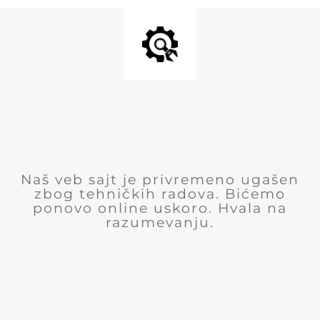
Naš veb sajt je privremeno ugašen
zbog tehničkih radova. Bićemo
ponovo online uskoro. Hvala na
razumevanju.