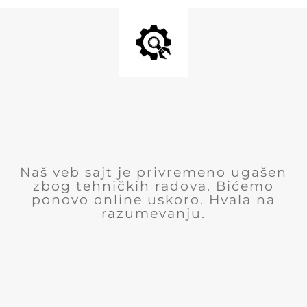
Naš veb sajt je privremeno ugašen
zbog tehničkih radova. Bićemo
ponovo online uskoro. Hvala na
razumevanju.