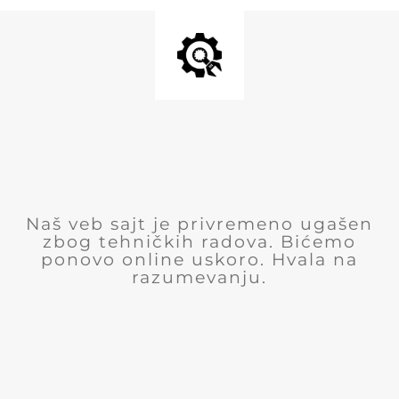
Naš veb sajt je privremeno ugašen
zbog tehničkih radova. Bićemo
ponovo online uskoro. Hvala na
razumevanju.