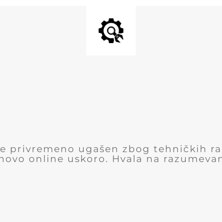
 je privremeno ugašen zbog tehničkih r
novo online uskoro. Hvala na razumevan