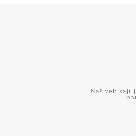
Naš veb sajt
po