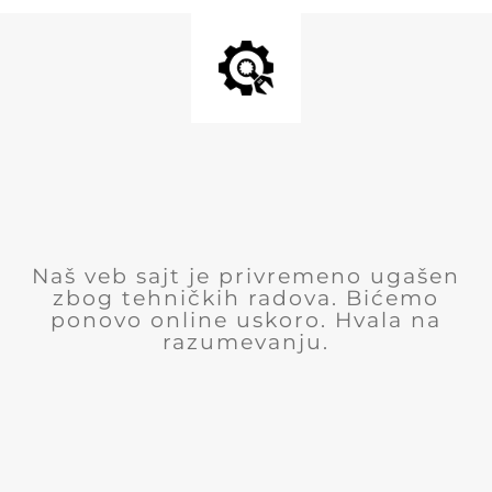
Naš veb sajt je privremeno ugašen
zbog tehničkih radova. Bićemo
ponovo online uskoro. Hvala na
razumevanju.