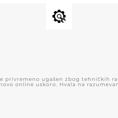
 je privremeno ugašen zbog tehničkih r
novo online uskoro. Hvala na razumevan