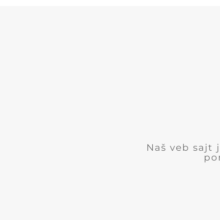
Naš veb sajt
po