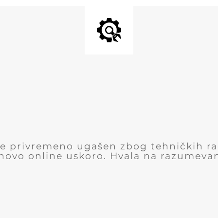
 je privremeno ugašen zbog tehničkih r
novo online uskoro. Hvala na razumevan