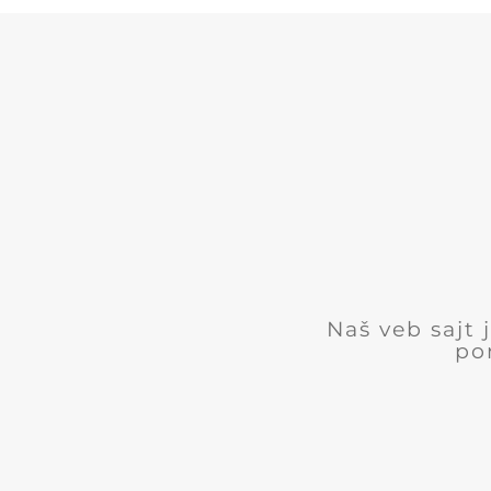
Naš veb sajt
po