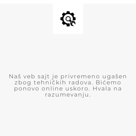
Naš veb sajt je privremeno ugašen
zbog tehničkih radova. Bićemo
ponovo online uskoro. Hvala na
razumevanju.