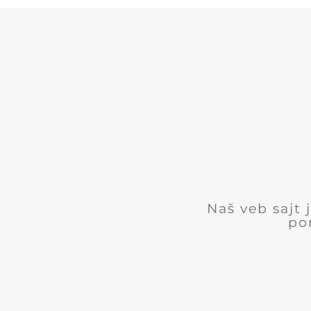
Naš veb sajt
po