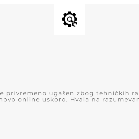
 je privremeno ugašen zbog tehničkih r
novo online uskoro. Hvala na razumevan