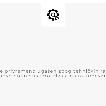
 je privremeno ugašen zbog tehničkih r
novo online uskoro. Hvala na razumevan