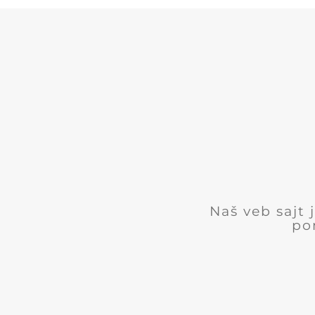
Naš veb sajt
po