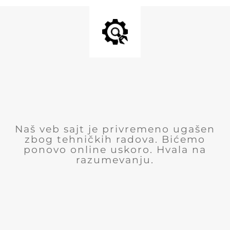
Naš veb sajt je privremeno ugašen
zbog tehničkih radova. Bićemo
ponovo online uskoro. Hvala na
razumevanju.