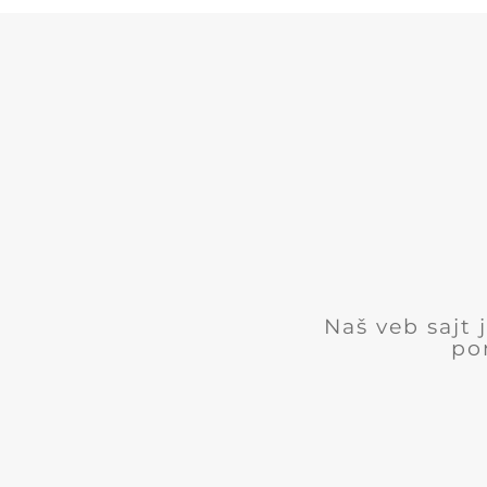
Naš veb sajt
po