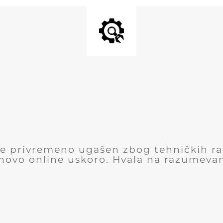
 je privremeno ugašen zbog tehničkih r
novo online uskoro. Hvala na razumevan