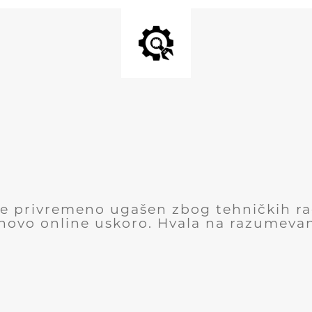
 je privremeno ugašen zbog tehničkih r
novo online uskoro. Hvala na razumevan