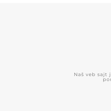
Naš veb sajt
po