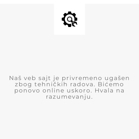
Naš veb sajt je privremeno ugašen
zbog tehničkih radova. Bićemo
ponovo online uskoro. Hvala na
razumevanju.