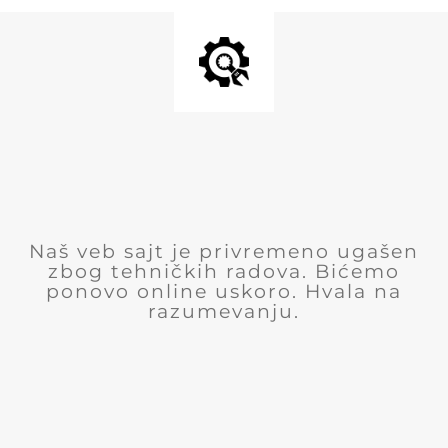
Naš veb sajt je privremeno ugašen
zbog tehničkih radova. Bićemo
ponovo online uskoro. Hvala na
razumevanju.