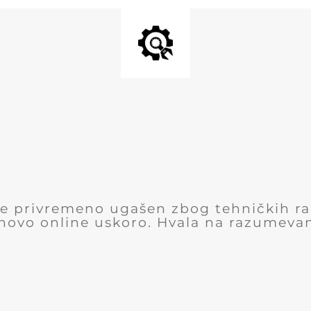
 je privremeno ugašen zbog tehničkih r
novo online uskoro. Hvala na razumevan