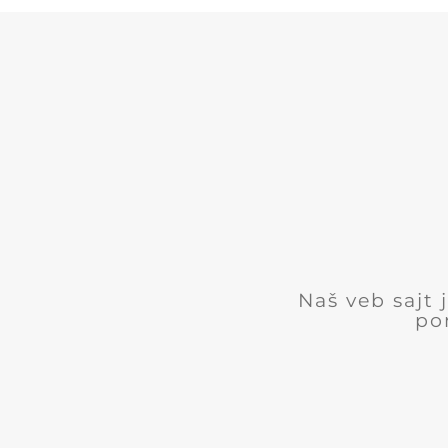
Naš veb sajt
po