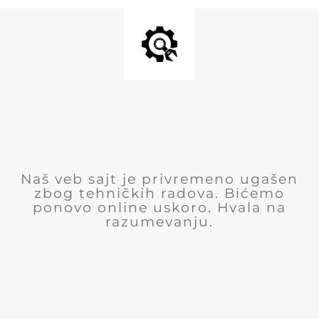
Naš veb sajt je privremeno ugašen
zbog tehničkih radova. Bićemo
ponovo online uskoro. Hvala na
razumevanju.