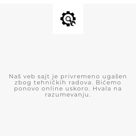
Naš veb sajt je privremeno ugašen
zbog tehničkih radova. Bićemo
ponovo online uskoro. Hvala na
razumevanju.