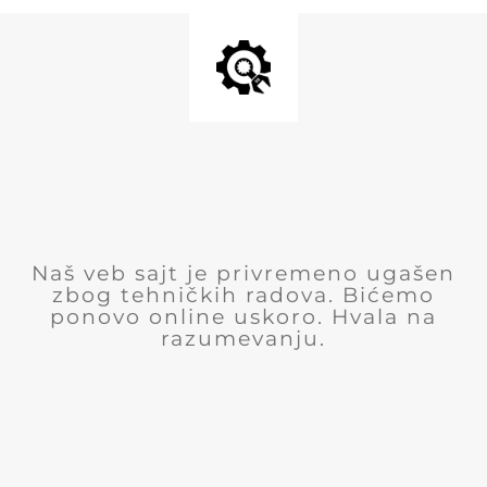
Naš veb sajt je privremeno ugašen
zbog tehničkih radova. Bićemo
ponovo online uskoro. Hvala na
razumevanju.