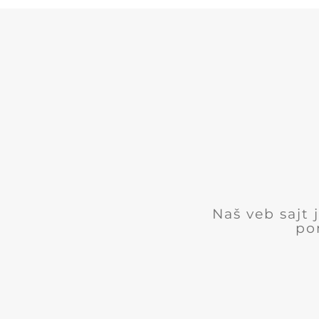
Naš veb sajt
po