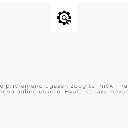
 je privremeno ugašen zbog tehničkih r
novo online uskoro. Hvala na razumevan