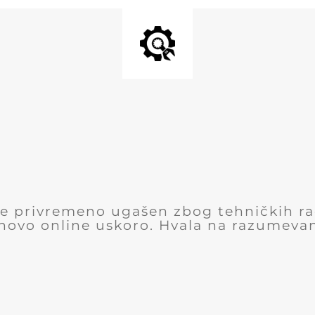
 je privremeno ugašen zbog tehničkih r
novo online uskoro. Hvala na razumevan