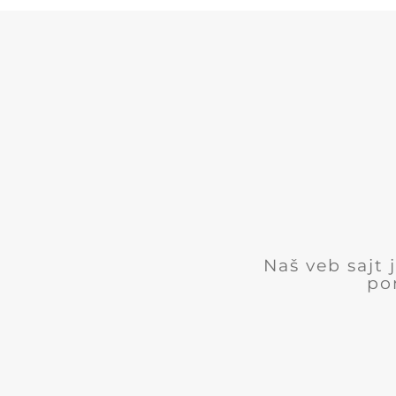
Naš veb sajt
po