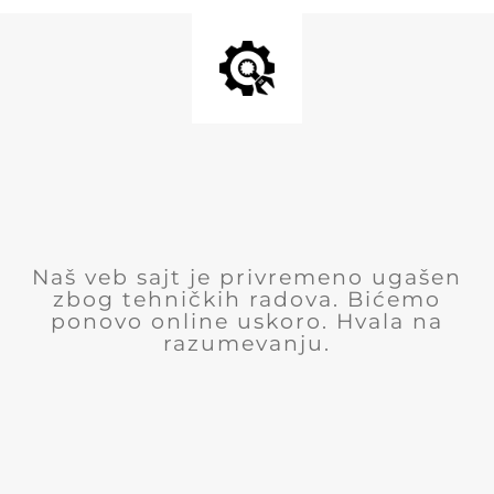
Naš veb sajt je privremeno ugašen
zbog tehničkih radova. Bićemo
ponovo online uskoro. Hvala na
razumevanju.