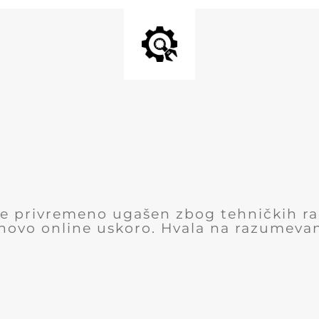
 je privremeno ugašen zbog tehničkih r
novo online uskoro. Hvala na razumevan