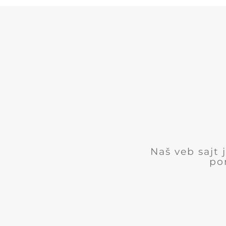
Naš veb sajt
po