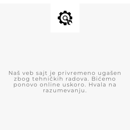
Naš veb sajt je privremeno ugašen
zbog tehničkih radova. Bićemo
ponovo online uskoro. Hvala na
razumevanju.