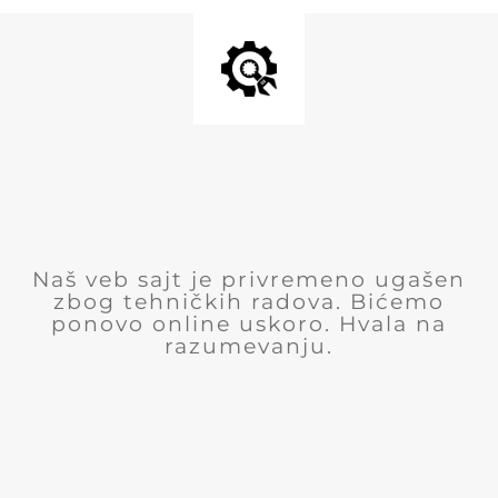
Naš veb sajt je privremeno ugašen
zbog tehničkih radova. Bićemo
ponovo online uskoro. Hvala na
razumevanju.