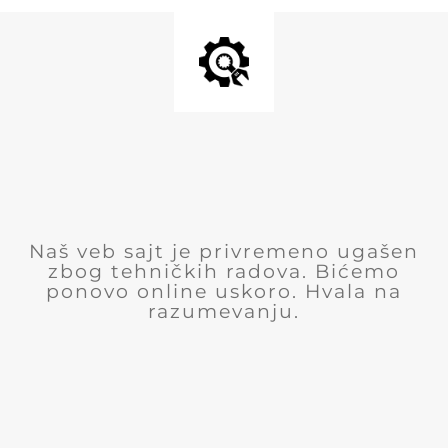
Naš veb sajt je privremeno ugašen
zbog tehničkih radova. Bićemo
ponovo online uskoro. Hvala na
razumevanju.