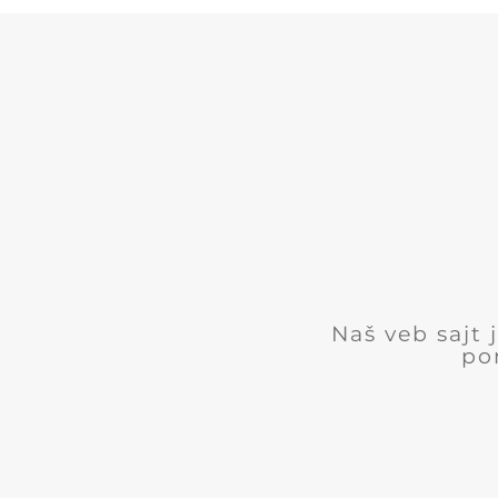
Naš veb sajt
po