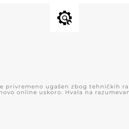
 je privremeno ugašen zbog tehničkih r
novo online uskoro. Hvala na razumevan