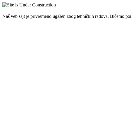
Naš veb sajt je privremeno ugašen zbog tehničkih radova. Bićemo po