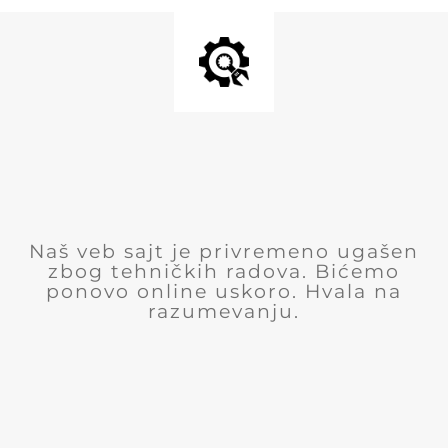
Naš veb sajt je privremeno ugašen
zbog tehničkih radova. Bićemo
ponovo online uskoro. Hvala na
razumevanju.