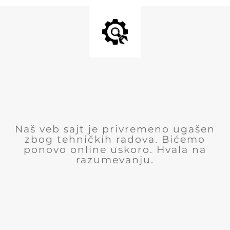
Naš veb sajt je privremeno ugašen
zbog tehničkih radova. Bićemo
ponovo online uskoro. Hvala na
razumevanju.