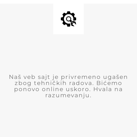
Naš veb sajt je privremeno ugašen
zbog tehničkih radova. Bićemo
ponovo online uskoro. Hvala na
razumevanju.