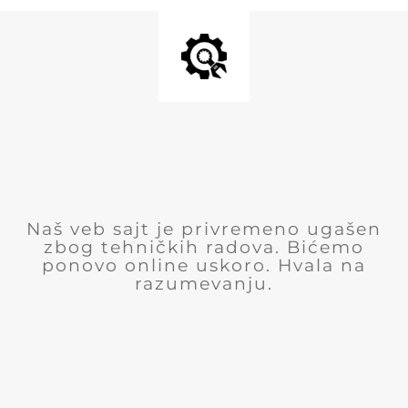
Naš veb sajt je privremeno ugašen
zbog tehničkih radova. Bićemo
ponovo online uskoro. Hvala na
razumevanju.