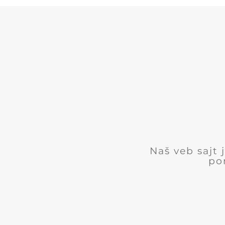
Naš veb sajt
po