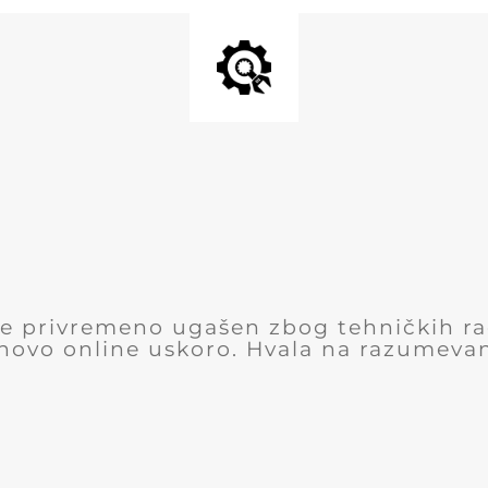
 je privremeno ugašen zbog tehničkih r
novo online uskoro. Hvala na razumevan